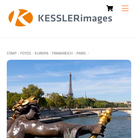
Cart
Skip
Men
to
content
START
FOTOS
EUROPA
FRANKREICH
PARIS