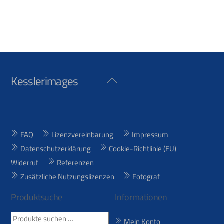
Kesslerimages
Back
To
Top
FAQ
Lizenzvereinbarung
Impressum
Datenschutzerklärung
Cookie-Richtlinie (EU)
Widerruf
Referenzen
Zusätzliche Nutzungslizenzen
Fotograf
Produktsuche
Informationen
Suchen
Mein Konto