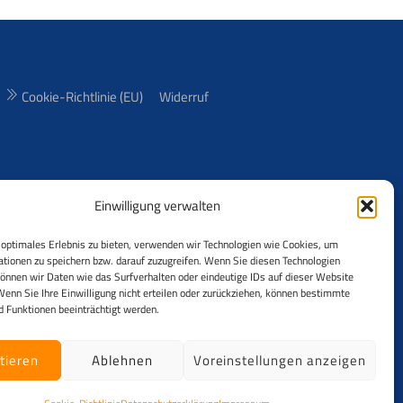
Cookie-Richtlinie (EU)
Widerruf
Einwilligung verwalten
freie (RF) und
bilder aus über
optimales Erlebnis zu bieten, verwenden wir Technologien wie Cookies, um
tionen zu speichern bzw. darauf zuzugreifen. Wenn Sie diesen Technologien
 der Fotos ist
önnen wir Daten wie das Surfverhalten oder eindeutige IDs auf dieser Website
Wenn Sie Ihre Einwilligung nicht erteilen oder zurückziehen, können bestimmte
 Funktionen beeinträchtigt werden.
tieren
Ablehnen
Voreinstellungen anzeigen
Unternehmen im Sinne § 14 Abs. 1 BGB z.B. Gewerbetreibende,