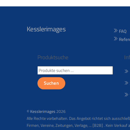
Kesslerimages
FAQ
Refer
Produktsuche
In
Suchen
nach:
Suchen
©
Kesslerimages
2026
Alle Rechte vorbehalten. Das Angebot richtet sich ausschli
Firmen, Vereine, Zeitungen, Verlage, ... [B2B] . Kein Verkauf