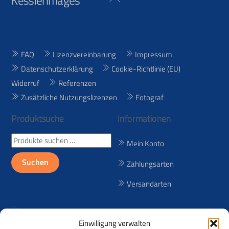
Kesslerimages
To
Top
FAQ
Lizenzvereinbarung
Impressum
Datenschutzerklärung
Cookie-Richtlinie (EU)
Widerruf
Referenzen
Zusätzliche Nutzungslizenzen
Fotograf
Produktsuche
Informationen
Suchen
Mein Konto
nach:
Suchen
Zahlungsarten
Versandarten
Über uns
Einwilligung verwalten