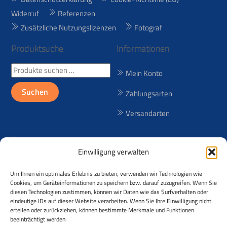
Widerruf
Referenzen
Zusätzliche Nutzungslizenzen
Fotograf
Produktsuche
Informationen
Suchen
Mein Konto
nach:
Suchen
Zahlungsarten
Versandarten
Über uns
Einwilligung verwalten
Seit 1998 bieten wir lizenzfreie
Um Ihnen ein optimales Erlebnis zu bieten, verwenden wir Technologien wie
(RF) und lizenzpflichtige (RM)
Cookies, um Geräteinformationen zu speichern bzw. darauf zuzugreifen. Wenn Sie
Reisebilder aus über 50
diesen Technologien zustimmen, können wir Daten wie das Surfverhalten oder
eindeutige IDs auf dieser Website verarbeiten. Wenn Sie Ihre Einwilligung nicht
Ländern an! Der Urheber der
erteilen oder zurückziehen, können bestimmte Merkmale und Funktionen
Fotos ist Andreas Kessler.
beeinträchtigt werden.