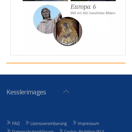
Kesslerimages
Back
To
Top
FAQ
Lizenzvereinbarung
Impressum
Datenschutzerklärung
Cookie-Richtlinie (EU)