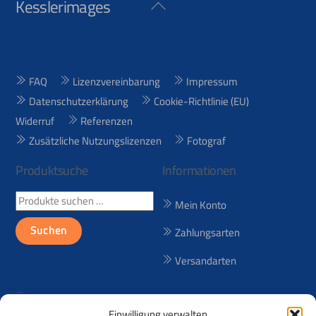
Kesslerimages
Back
To
Top
FAQ
Lizenzvereinbarung
Impressum
Datenschutzerklärung
Cookie-Richtlinie (EU)
Widerruf
Referenzen
Zusätzliche Nutzungslizenzen
Fotograf
Produktsuche
Informationen
Suchen
Mein Konto
nach:
Suchen
Zahlungsarten
Versandarten
Über uns
Einwilligung verwalten