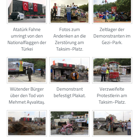
Atatürk Fahne
Fotos zum
Zeltlager der
umringt von den
Andenken an die
Demonstranten im
Nationalflaggen der
Zerstörung am
Gezi-Park.
Türkei
Taksim-Platz.
Wütender Bürger
Demonstrant
Verzweifelte
über den Tod von
befestigt Plakat.
Protestlerin am
Mehmet Ayvalıtaş.
Taksim-Platz.