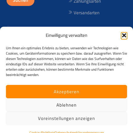
Suchen
Zahlungsarten
Versandarten
Über uns
Einwilligung verwalten
Seit 1998 bieten wir lizenzfreie
Um Ihnen ein optimales Erlebnis zu bieten, verwenden wir Technologien wie
(RF) und lizenzpflichtige (RM)
Cookies, um Geräteinformationen zu speichern bzw. darauf zuzugreifen. Wenn Sie
Reisebilder aus über 50
diesen Technologien zustimmen, können wir Daten wie das Surfverhalten oder
eindeutige IDs auf dieser Website verarbeiten. Wenn Sie Ihre Einwilligung nicht
Ländern an! Der Urheber der
erteilen oder zurückziehen, können bestimmte Merkmale und Funktionen
Fotos ist Andreas Kessler.
beeinträchtigt werden.
©
Kesslerimages
2026
Akzeptieren
Alle Rechte vorbehalten. Das Angebot richtet sich ausschließlich an
Käufer mit voller Geschäftsfähigkeit und zudem ausschließlich an
Ablehnen
Unternehmen im Sinne § 14 Abs. 1 BGB z.B. Gewerbetreibende,
Firmen, Vereine, Zeitungen, Verlage, ... [B2B] . Kein Verkauf an
Voreinstellungen anzeigen
Privatpersonen.
Cookie-Richtlinie
Datenschutzerklärung
Impressum