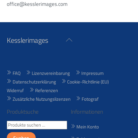
office@kesslerimages.com
Kesslerimages
Back
To
Top
FAQ
Lizenzvereinbarung
Impressum
Datenschutzerklärung
Cookie-Richtlinie (EU)
Widerruf
Referenzen
Zusätzliche Nutzungslizenzen
Fotograf
Produktsuche
Informationen
Suchen
Mein Konto
nach: