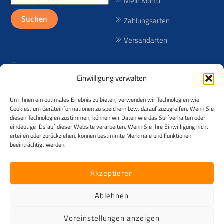
Mein Konto
nach:
Suchen
Zahlungsarten
Versandarten
Über uns
Einwilligung verwalten
Seit 1998 bieten wir lizenzfreie
Um Ihnen ein optimales Erlebnis zu bieten, verwenden wir Technologien wie
(RF) und lizenzpflichtige (RM)
Cookies, um Geräteinformationen zu speichern bzw. darauf zuzugreifen. Wenn Sie
Reisebilder aus über 50
diesen Technologien zustimmen, können wir Daten wie das Surfverhalten oder
eindeutige IDs auf dieser Website verarbeiten. Wenn Sie Ihre Einwilligung nicht
Ländern an! Der Urheber der
erteilen oder zurückziehen, können bestimmte Merkmale und Funktionen
Fotos ist Andreas Kessler.
beeinträchtigt werden.
©
Kesslerimages
2026
Akzeptieren
Alle Rechte vorbehalten. Das Angebot richtet sich ausschließlich an
Käufer mit voller Geschäftsfähigkeit und zudem ausschließlich an
Ablehnen
Unternehmen im Sinne § 14 Abs. 1 BGB z.B. Gewerbetreibende,
Firmen, Vereine, Zeitungen, Verlage, ... [B2B] . Kein Verkauf an
Voreinstellungen anzeigen