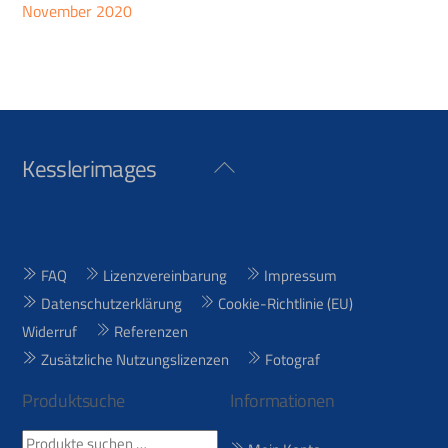
November 2020
Kesslerimages
Back
To
Top
FAQ
Lizenzvereinbarung
Impressum
Datenschutzerklärung
Cookie-Richtlinie (EU)
Widerruf
Referenzen
Zusätzliche Nutzungslizenzen
Fotograf
Produktsuche
Informationen
Suchen