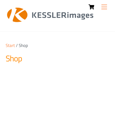
Cart
Skip
Men
to
content
Start
/ Shop
Shop