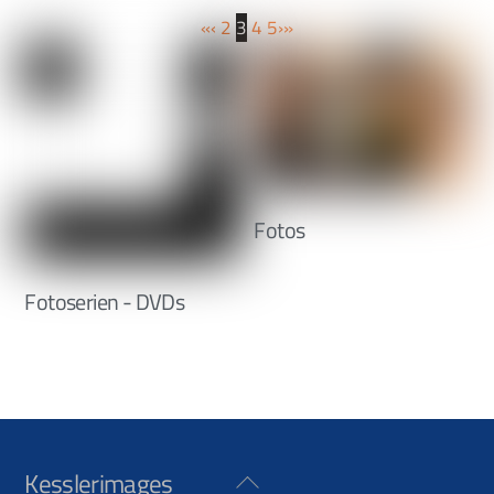
«
‹
2
3
4
5
›
»
Fotos
Fotoserien - DVDs
Kesslerimages
Back