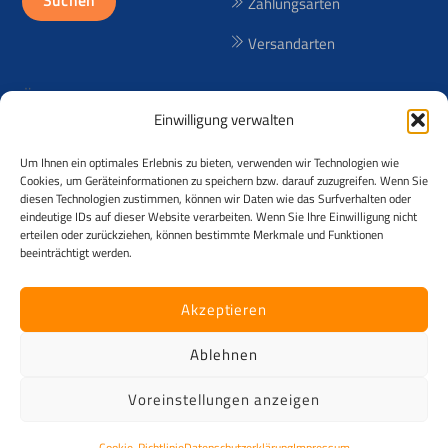
Suchen
Zahlungsarten
Versandarten
Über uns
Einwilligung verwalten
Seit 1998 bieten wir lizenzfreie
Um Ihnen ein optimales Erlebnis zu bieten, verwenden wir Technologien wie
(RF) und lizenzpflichtige (RM)
Cookies, um Geräteinformationen zu speichern bzw. darauf zuzugreifen. Wenn Sie
Reisebilder aus über 50
diesen Technologien zustimmen, können wir Daten wie das Surfverhalten oder
eindeutige IDs auf dieser Website verarbeiten. Wenn Sie Ihre Einwilligung nicht
Ländern an! Der Urheber der
erteilen oder zurückziehen, können bestimmte Merkmale und Funktionen
Fotos ist Andreas Kessler.
beeinträchtigt werden.
©
Kesslerimages
2026
Akzeptieren
Alle Rechte vorbehalten. Das Angebot richtet sich ausschließlich an
Käufer mit voller Geschäftsfähigkeit und zudem ausschließlich an
Ablehnen
Unternehmen im Sinne § 14 Abs. 1 BGB z.B. Gewerbetreibende,
Firmen, Vereine, Zeitungen, Verlage, ... [B2B] . Kein Verkauf an
Voreinstellungen anzeigen
Privatpersonen.
Cookie-Richtlinie
Datenschutzerklärung
Impressum