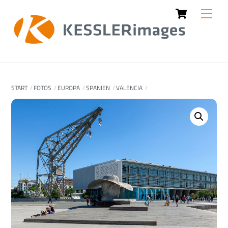
Cart
Skip
Men
to
content
START
FOTOS
EUROPA
SPANIEN
VALENCIA