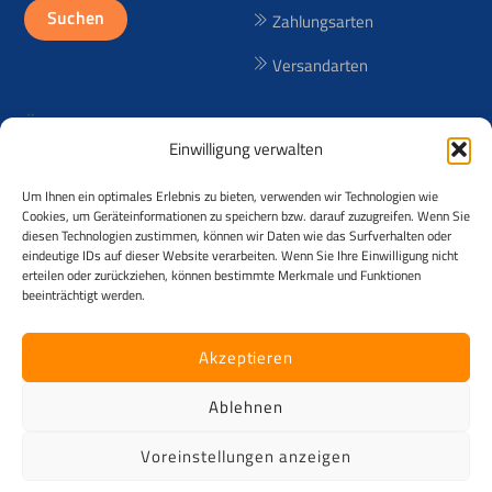
nach:
Suchen
Zahlungsarten
Versandarten
Über uns
Einwilligung verwalten
Seit 1998 bieten wir lizenzfreie
Um Ihnen ein optimales Erlebnis zu bieten, verwenden wir Technologien wie
(RF) und lizenzpflichtige (RM)
Cookies, um Geräteinformationen zu speichern bzw. darauf zuzugreifen. Wenn Sie
Reisebilder aus über 50
diesen Technologien zustimmen, können wir Daten wie das Surfverhalten oder
eindeutige IDs auf dieser Website verarbeiten. Wenn Sie Ihre Einwilligung nicht
Ländern an! Der Urheber der
erteilen oder zurückziehen, können bestimmte Merkmale und Funktionen
Fotos ist Andreas Kessler.
beeinträchtigt werden.
©
Kesslerimages
2026
Akzeptieren
Alle Rechte vorbehalten. Das Angebot richtet sich ausschließlich an
Käufer mit voller Geschäftsfähigkeit und zudem ausschließlich an
Ablehnen
Unternehmen im Sinne § 14 Abs. 1 BGB z.B. Gewerbetreibende,
Firmen, Vereine, Zeitungen, Verlage, ... [B2B] . Kein Verkauf an
Voreinstellungen anzeigen
Privatpersonen.