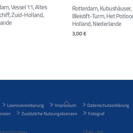
am, Vessel 11, Altes
Rotterdam, Kubushäuser,
hiff, Zuid-Holland,
Bleistift-Turm, Het Potloo
lande
Holland, Niederlande
3,00
€
Back
Lizenzvereinbarung
Impressum
Datenschutzerklärung
To
enzen
Zusätzliche Nutzungslizenzen
Fotograf
Top
formationen
Über uns