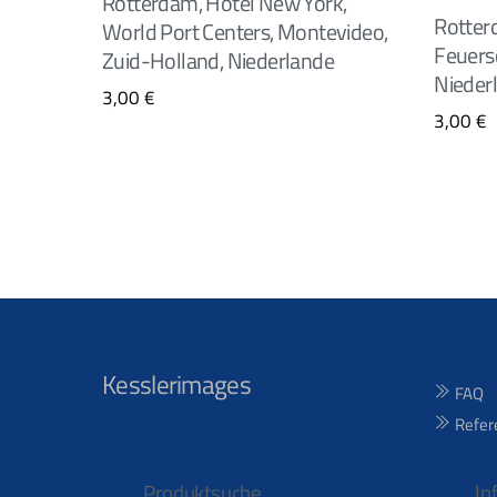
Rotterdam, Hotel New York,
Rotterd
World Port Centers, Montevideo,
Feuersc
Zuid-Holland, Niederlande
Nieder
3,00
€
3,00
€
Kesslerimages
FAQ
Refer
Produktsuche
In