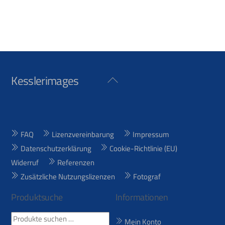
Kesslerimages
Back
To
Top
FAQ
Lizenzvereinbarung
Impressum
Datenschutzerklärung
Cookie-Richtlinie (EU)
Widerruf
Referenzen
Zusätzliche Nutzungslizenzen
Fotograf
Produktsuche
Informationen
Suchen
Mein Konto