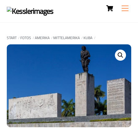
Cart
Skip
Men
to
content
START
FOTOS
AMERIKA
MITTELAMERIKA
KUBA