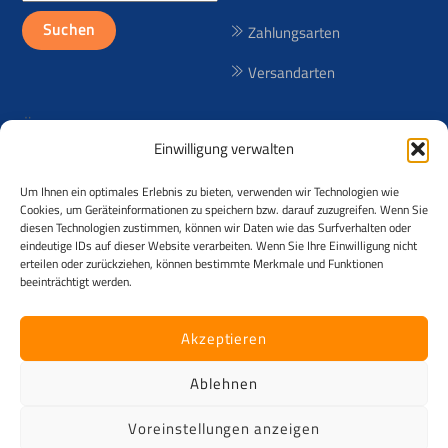
nach:
Suchen
Zahlungsarten
Versandarten
Über uns
Einwilligung verwalten
Seit 1998 bieten wir lizenzfreie
Um Ihnen ein optimales Erlebnis zu bieten, verwenden wir Technologien wie
(RF) und lizenzpflichtige (RM)
Cookies, um Geräteinformationen zu speichern bzw. darauf zuzugreifen. Wenn Sie
Reisebilder aus über 50
diesen Technologien zustimmen, können wir Daten wie das Surfverhalten oder
eindeutige IDs auf dieser Website verarbeiten. Wenn Sie Ihre Einwilligung nicht
Ländern an! Der Urheber der
erteilen oder zurückziehen, können bestimmte Merkmale und Funktionen
Fotos ist Andreas Kessler.
beeinträchtigt werden.
©
Kesslerimages
2026
Akzeptieren
Alle Rechte vorbehalten. Das Angebot richtet sich ausschließlich an
Käufer mit voller Geschäftsfähigkeit und zudem ausschließlich an
Ablehnen
Unternehmen im Sinne § 14 Abs. 1 BGB z.B. Gewerbetreibende,
Firmen, Vereine, Zeitungen, Verlage, ... [B2B] . Kein Verkauf an
Voreinstellungen anzeigen