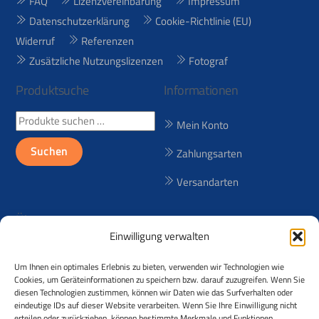
FAQ
Lizenzvereinbarung
Impressum
Datenschutzerklärung
Cookie-Richtlinie (EU)
Widerruf
Referenzen
Zusätzliche Nutzungslizenzen
Fotograf
Produktsuche
Informationen
Suchen
Mein Konto
nach:
Suchen
Zahlungsarten
Versandarten
Über uns
Einwilligung verwalten
Seit 1998 bieten wir lizenzfreie
Um Ihnen ein optimales Erlebnis zu bieten, verwenden wir Technologien wie
(RF) und lizenzpflichtige (RM)
Cookies, um Geräteinformationen zu speichern bzw. darauf zuzugreifen. Wenn Sie
Reisebilder aus über 50
diesen Technologien zustimmen, können wir Daten wie das Surfverhalten oder
eindeutige IDs auf dieser Website verarbeiten. Wenn Sie Ihre Einwilligung nicht
Ländern an! Der Urheber der
erteilen oder zurückziehen, können bestimmte Merkmale und Funktionen