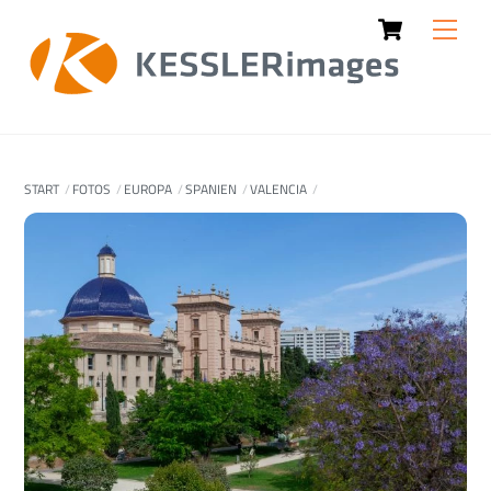
Cart
Skip
Men
to
content
START
FOTOS
EUROPA
SPANIEN
VALENCIA