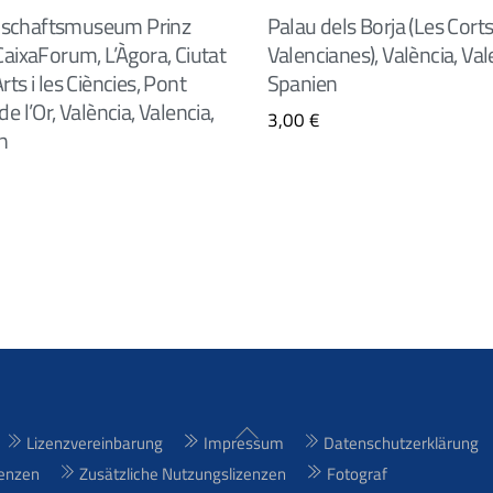
schaftsmuseum Prinz
Palau dels Borja (Les Cort
 CaixaForum, L’Àgora, Ciutat
Valencianes), València, Val
rts i les Ciències, Pont
Spanien
de l’Or, València, Valencia,
3,00
€
n
Back
Lizenzvereinbarung
Impressum
Datenschutzerklärung
To
enzen
Zusätzliche Nutzungslizenzen
Fotograf
Top