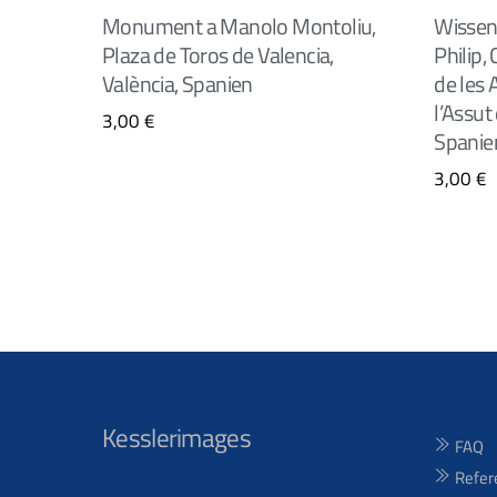
Monument a Manolo Montoliu,
Wissen
Plaza de Toros de Valencia,
Philip,
València, Spanien
de les A
l’Assut 
3,00
€
Spanie
3,00
€
Kesslerimages
FAQ
Refer