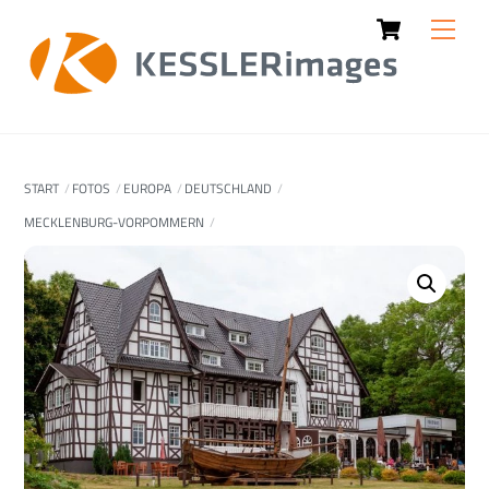
Cart
Skip
Men
to
content
START
FOTOS
EUROPA
DEUTSCHLAND
MECKLENBURG-VORPOMMERN