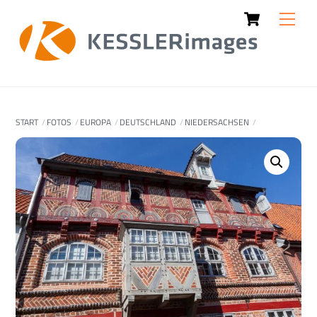
Cart
Skip
Men
to
content
START
FOTOS
EUROPA
DEUTSCHLAND
NIEDERSACHSEN