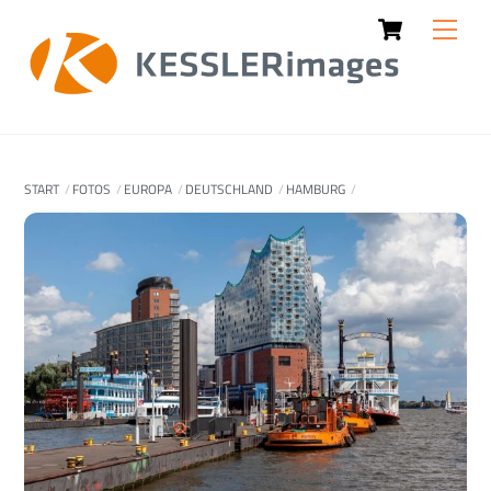
Cart
Skip
Men
to
content
START
FOTOS
EUROPA
DEUTSCHLAND
HAMBURG