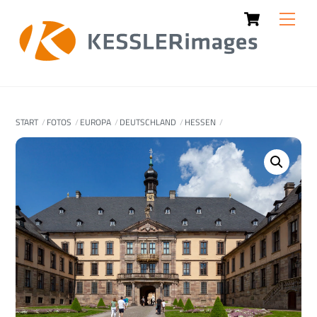
Cart
Skip
Men
to
content
START
FOTOS
EUROPA
DEUTSCHLAND
HESSEN