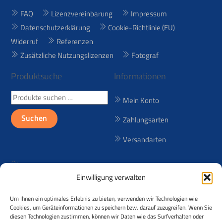
FAQ
Lizenzvereinbarung
Impressum
Datenschutzerklärung
Cookie-Richtlinie (EU)
Widerruf
Referenzen
Zusätzliche Nutzungslizenzen
Fotograf
Produktsuche
Informationen
Suchen
Mein Konto
nach:
Suchen
Zahlungsarten
Versandarten
Über uns
Einwilligung verwalten
Seit 1998 bieten wir lizenzfreie
Um Ihnen ein optimales Erlebnis zu bieten, verwenden wir Technologien wie
(RF) und lizenzpflichtige (RM)
Cookies, um Geräteinformationen zu speichern bzw. darauf zuzugreifen. Wenn Sie
Reisebilder aus über 50
diesen Technologien zustimmen, können wir Daten wie das Surfverhalten oder