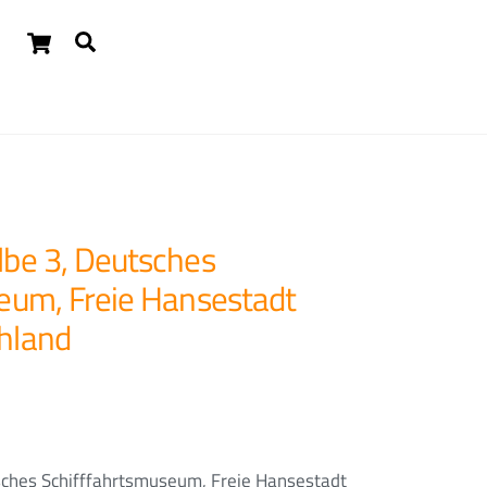
Cart
Suchen
Widgets
be 3, Deutsches
eum, Freie Hansestadt
hland
sches Schifffahrtsmuseum, Freie Hansestadt