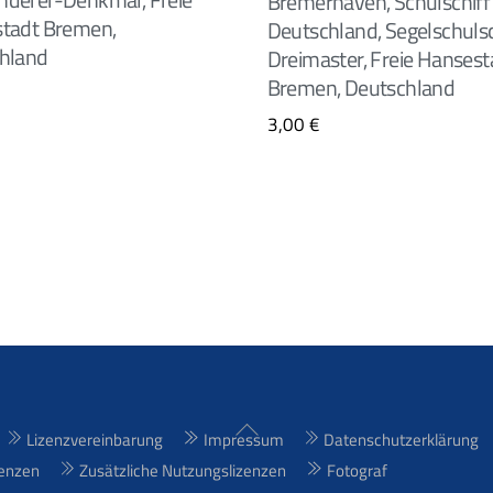
Bremerhaven, Schulschiff
tadt Bremen,
Deutschland, Segelschulsch
hland
Dreimaster, Freie Hansest
Bremen, Deutschland
3,00
€
Back
Lizenzvereinbarung
Impressum
Datenschutzerklärung
To
enzen
Zusätzliche Nutzungslizenzen
Fotograf
Top