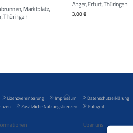
Anger, Erfurt, Thüringen
brunnen, Marktplatz,
3,00
€
, Thüringen
Back
Lizenzvereinbarung
Impressum
Datenschutzerklärung
To
enzen
Zusätzliche Nutzungslizenzen
Fotograf
Top
formationen
Über uns