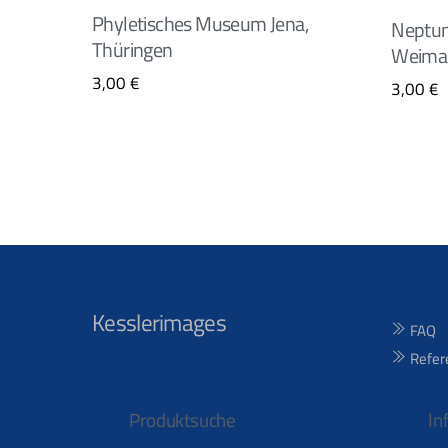
Phyletisches Museum Jena,
Neptun
Thüringen
Weimar
3,00
€
3,00
€
Kesslerimages
FAQ
Refer
Produktsuche
In