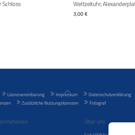
r Schloss
Weltzeituhr, Alexanderpla
3,00
€
Back
Lizenzvereinbarung
Impressum
Datenschutzerklärung
To
enzen
Zusätzliche Nutzungslizenzen
Fotograf
Top
formationen
Über uns
Seit 1998 bieten wir lizenz