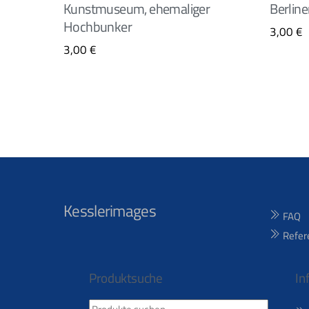
Kunstmuseum, ehemaliger
Berline
Hochbunker
3,00
€
3,00
€
Kesslerimages
FAQ
Refer
Produktsuche
In
Suchen