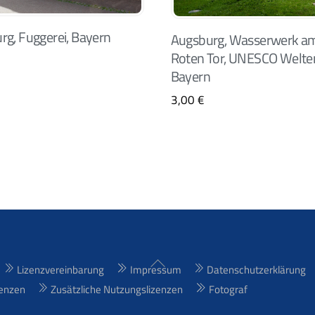
rg, Fuggerei, Bayern
Augsburg, Wasserwerk a
Roten Tor, UNESCO Welte
Bayern
3,00
€
Back
Lizenzvereinbarung
Impressum
Datenschutzerklärung
To
enzen
Zusätzliche Nutzungslizenzen
Fotograf
Top