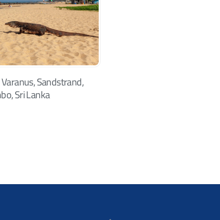
 Varanus, Sandstrand,
o, Sri Lanka
Back