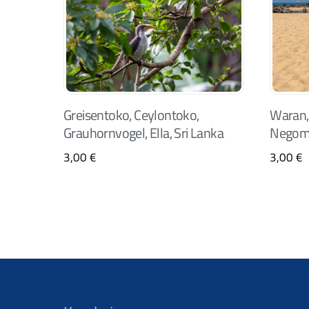
Greisentoko, Ceylontoko,
Waran,
Grauhornvogel, Ella, Sri Lanka
Negomb
3,00
€
3,00
€