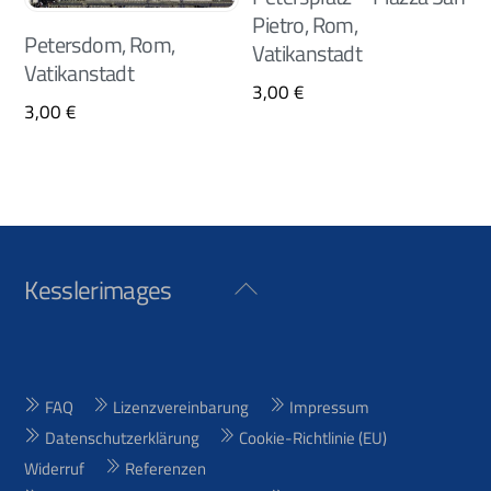
Pietro, Rom,
Petersdom, Rom,
Vatikanstadt
Vatikanstadt
3,00
€
3,00
€
Kesslerimages
Back
To
Top
FAQ
Lizenzvereinbarung
Impressum
Datenschutzerklärung
Cookie-Richtlinie (EU)
Widerruf
Referenzen