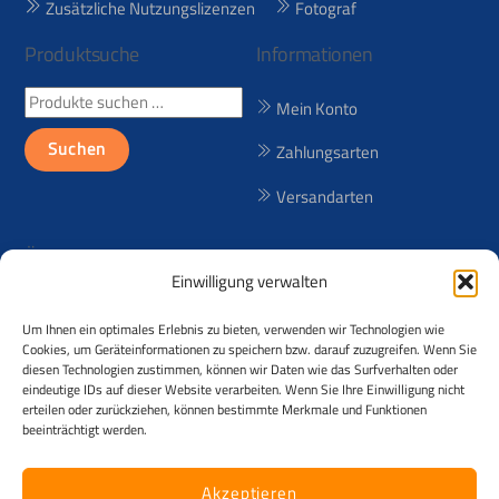
Zusätzliche Nutzungslizenzen
Fotograf
Produktsuche
Informationen
Suchen
Mein Konto
nach:
Suchen
Zahlungsarten
Versandarten
Über uns
Einwilligung verwalten
Seit 1998 bieten wir lizenzfreie
Um Ihnen ein optimales Erlebnis zu bieten, verwenden wir Technologien wie
(RF) und lizenzpflichtige (RM)
Cookies, um Geräteinformationen zu speichern bzw. darauf zuzugreifen. Wenn Sie
Reisebilder aus über 50
diesen Technologien zustimmen, können wir Daten wie das Surfverhalten oder
eindeutige IDs auf dieser Website verarbeiten. Wenn Sie Ihre Einwilligung nicht
Ländern an! Der Urheber der
erteilen oder zurückziehen, können bestimmte Merkmale und Funktionen
Fotos ist Andreas Kessler.
beeinträchtigt werden.
©
Kesslerimages
2026
Akzeptieren