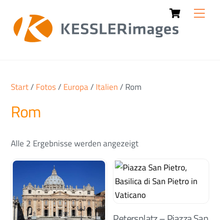
Cart
Skip
Men
to
content
Start
/
Fotos
/
Europa
/
Italien
/ Rom
Rom
Alle 2 Ergebnisse werden angezeigt
Petersplatz – Piazza San